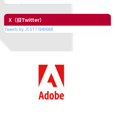
X（旧Twitter）
Tweets by JCST77840068